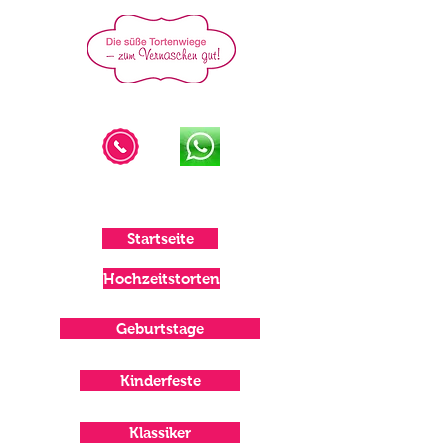
IHRE TORTENMACHERIN IM
MÜNSTERLAND
oder
015122225957
Startseite
Hochzeitstorten
Geburtstage
Kinderfeste
Klassiker