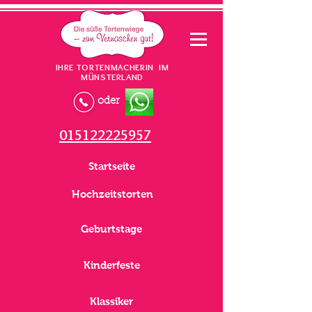
IHRE TORTENMACHERIN IM
MÜNSTERLAND
oder
015122225957
Startseite
Hochzeitstorten
Geburtstage
Kinderfeste
Klassiker