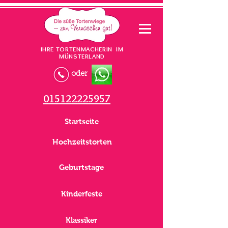
IHRE TORTENMACHERIN IM
MÜNSTERLAND
oder
015122225957
Startseite
Hochzeitstorten
Geburtstage
Kinderfeste
Klassiker