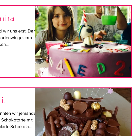
mira
d wir uns erst. Danke,
 Tortenwiege.com
en...
i.
nnten wir jemanden
 Schokotorte mit
ade,Schokola...