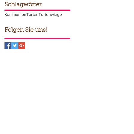
Schlagwörter
Kommunion
Torten
Tortenwiege
Folgen Sie uns!
backstube@tortenwiege.de
schutz
Impressum