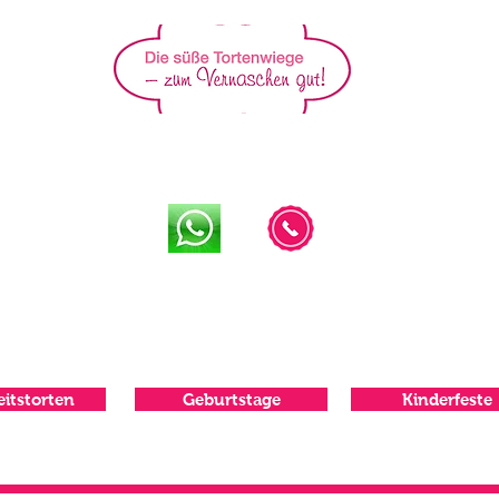
IHRE TORTENMACHERIN IM MÜNSTERLAND
015122225
oder
itstorten
Geburtstage
Kinderfeste