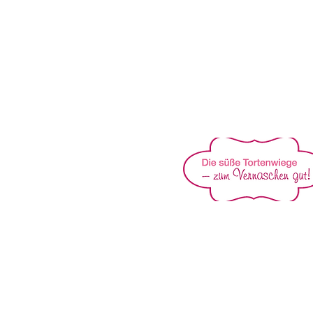
IHRE TORTENMACHER IM 
(c) Hannes Lammers