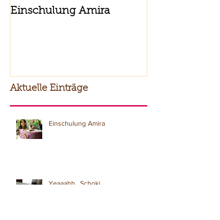
Einschulung Amira
Zur Kommuni
Gute!
Aktuelle Einträge
Einschulung Amira
Yeaaahh.. Schoki.