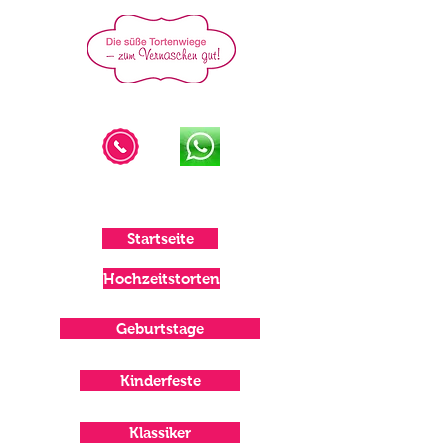
IHRE TORTENMACHERIN IM
MÜNSTERLAND
oder
015122225957
Startseite
Hochzeitstorten
Geburtstage
Kinderfeste
Klassiker